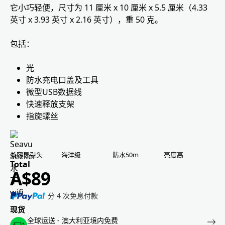
它小巧轻便，尺寸为 11 厘米 x 10 厘米 x 5.5 厘米（4.33
英寸 x 3.93 英寸 x 2.16 英寸），重 50 克。
包括：
光
防水充电口盖及工具
微型USB数据线
快速释放支架
指旋螺丝
兼容导引头
海洋级
防水50m
亮度高
A$
89
分 4 次免息付款
现货
全球运送 - 澳大利亚境内免费