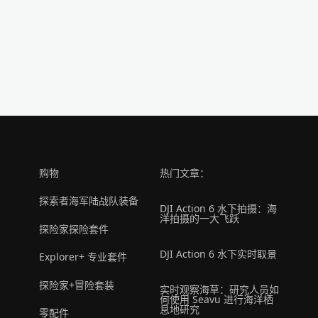
购物
热门文章：
探索者海军陆战队装备
DJI Action 6 水下拍摄：海
洋拍摄的一大飞跃
探险家探险套件
DJI Action 6 水下实时取景
Explorer+ 专业套件
探险家+冒险套装
实时观察海草：研究人员如
何使用 Seavu 进行海洋栖
息地研究
零配件