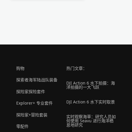
购物
热门文章：
探索者海军陆战队装备
DJI Action 6 水下拍摄：海
洋拍摄的一大飞跃
探险家探险套件
DJI Action 6 水下实时取景
Explorer+ 专业套件
探险家+冒险套装
实时观察海草：研究人员如
何使用 Seavu 进行海洋栖
息地研究
零配件