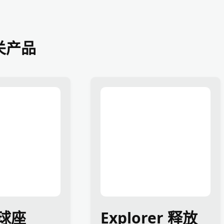
关产品
球座
Explorer 释放