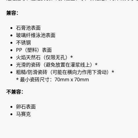
兼容：
石膏池表面
玻璃纤维泳池表面
不锈钢
PP（塑料）表面
火焰天然石（仅限无孔）*
光滑的瓷砖（避免放置在灌浆线上）*
粗糙/防滑瓷砖（可能在横向力作用下滑动）*
* 最小瓷砖尺寸：70mm x 70mm
不兼容：
卵石表面
马赛克