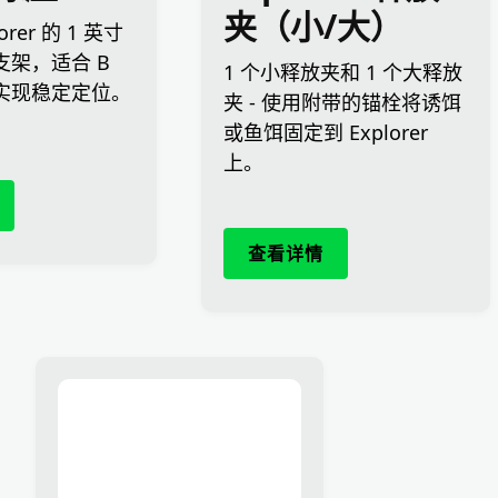
夹（小/大）
orer 的 1 英寸
支架，适合 B
1 个小释放夹和 1 个大释放
实现稳定定位。
夹 - 使用附带的锚栓将诱饵
或鱼饵固定到 Explorer
上。
查看详情