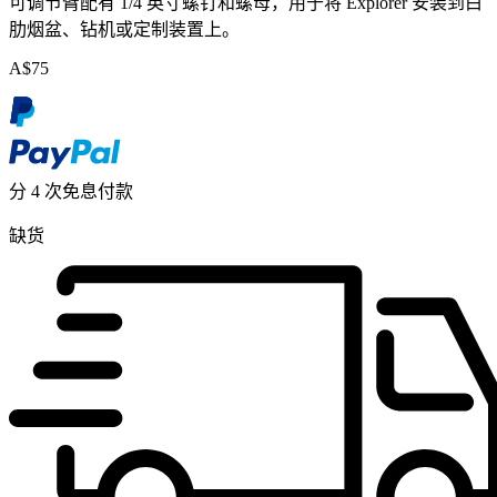
可调节臂配有 1/4 英寸螺钉和螺母，用于将 Explorer 安装到白
肋烟盆、钻机或定制装置上。
A$
75
分 4 次免息付款
缺货