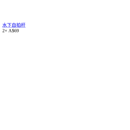
水下自拍杆
2×
A$
69