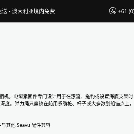
送 - 澳大利亚境内免费
+61 (0
r 外壳和相机。电缆紧固件专门设计用于在漂流、拖钓或设置海底支架时
需的长度和深度。弹力绳只需绕在船用系缆桩、杆子或大多数划船锚点上
他 Seavu 配件兼容