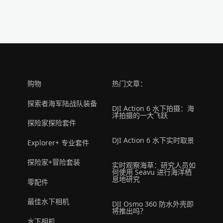
购物
热门文章：
探索者海军陆战队装备
DJI Action 6 水下拍摄：海
洋拍摄的一大飞跃
探险家探险套件
DJI Action 6 水下实时取景
Explorer+ 专业套件
探险家+冒险套装
实时观察海草：研究人员如
何使用 Seavu 进行海洋栖
息地研究
零配件
最佳水下相机
DJI Osmo 360 防水外壳即
将推出吗？
水下相机