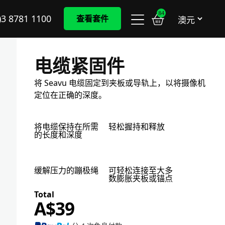
84
)3 8781 1100
查看套件
电缆紧固件
将 Seavu 电缆固定到夹板或导轨上，以将摄像机
定位在正确的深度。
将电缆保持在所需
轻松握持和释放
的长度和深度
缓解压力的蹦极绳
可轻松连接至大多
，
数膨胀夹板或锚点
A$
39