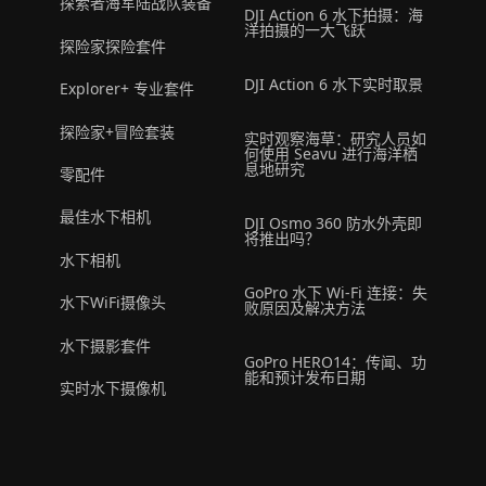
探索者海军陆战队装备
DJI Action 6 水下拍摄：海
洋拍摄的一大飞跃
探险家探险套件
DJI Action 6 水下实时取景
Explorer+ 专业套件
探险家+冒险套装
实时观察海草：研究人员如
何使用 Seavu 进行海洋栖
息地研究
零配件
最佳水下相机
DJI Osmo 360 防水外壳即
将推出吗？
水下相机
GoPro 水下 Wi-Fi 连接：失
水下WiFi摄像头
败原因及解决方法
水下摄影套件
GoPro HERO14：传闻、功
能和预计发布日期
实时水下摄像机