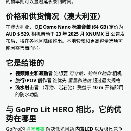
的帧率则可以显著延长录制时间。
价格和供货情况（澳大利亚）
在澳大利亚，
DJI Osmo Nano 标准套装 (64 GB)
定价为
AUD $ 529
. 相机启动于
23 年 2025 月 XNUMX 日
公告发
布后，将在各地区陆续推出。本地套餐和更高容量选项可
能因零售商而异。
它是给谁的
视频博主和通勤者
谁想要
可穿戴，始终伴随你
相机
旅行/POV 创作者
谁优先
重量和速度
超过最大规格
浅水射击者
（浮潜、岩石池）受益于
10 m
开箱即用
的防水功能
与 GoPro Lit HERO 相比，它的优
势在哪里
GoPro的
点亮英雄
解决低光问题
内置LED
以及极具竞争