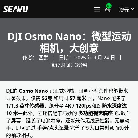
85
DJI Osmo Nano：微型运动
相机，大创意
作者：
西武
日期：
2025 年 9 月 24 日
阅读时间：3分钟
DJI的
Osmo Nano
已正式登陆，证明小型套件也能带来
显著效果。仅需
52克
和周围
57 毫米
长，Nano 配备了
1/1.3 英寸传感器
，飙升至
4K / 120fps
和IS
防水深度达
10 米
—此外，它还搭配了巧妙的
多功能视觉底座
它增加
了屏幕，延长了电池寿命，还能兼作无线遥控器。无需动
手，即可通过
手势/点头记录
完善了专为日常创意而设计
的袖珍相机。