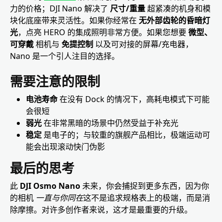
力的价格；DJI Nano 解决了
尺寸/重量
超紧凑的机身和模
块化底座带来灵活性。如果你经常在
无外部齿轮的昏暗灯
光
，点亮 HERO 的集成照明非常方便。如果您想要
微型、
可穿戴
相机与
免提控制
以及可对接的屏幕/充电器，
Nano 是一个引人注目的选择。
需要注意的限制
电池寿命
在没有 Dock 的情况下，高耗电模式下可能
会很短
弱光
在非常黑暗的场景中仍然受益于补充光
稳定
是电子的；与较重的旗舰产品相比，极端运动可
能会出现滚动快门伪影
最后的思考
此
DJI Osmo Nano
未来，你会捕捉到更多东西，因为你
的相机
一直与你同在
这不是追求规格表上的极端，而是消
除摩擦。对许多创作者来说，这才是最重要的升级。