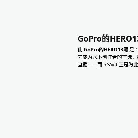
GoPro的HERO
此
GoPro的HERO13黑
是 
它成为水下创作者的首选。
直播——而 Seavu 正是