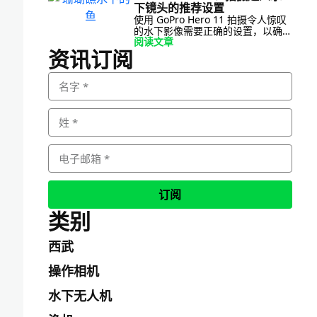
下镜头的推荐设置
[…]
使用 GoPro Hero 11 拍摄令人惊叹
的水下影像需要正确的设置，以确保
阅读文章
最佳的图像质量和色彩精准度。在这
资讯订阅
篇博文中，我们将探讨专为水下影像
定制的推荐设置。从帧速率和分辨率
到白平衡和色彩配置文件，这些设置
将帮助您充分发挥水下影像的潜能
[…]
订阅
类别
西武
操作相机
水下无人机