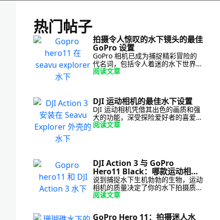
热门帖子
拍摄令人惊叹的水下镜头的最佳
GoPro 设置
GoPro 相机已成为捕捉精彩冒险的
代名词，包括令人着迷的水下世界。
阅读文章
为了确保使用 GoPro 拍摄出最佳的
水下影像，根据水下环境优化相机设
置至关重要。在这篇博文中，我们将
指导您如何在 GoPro 上使用最佳设
DJI 运动相机的最佳水下设置
置 […]
DJI 运动相机凭借其出色的画质和强
大的功能，深受探险爱好者的喜爱。
阅读文章
无论您是浮潜、潜水还是探索水下世
界，根据水下环境优化 DJI 运动相机
的设置都能显著提升拍摄效果，让您
拍出惊艳的影像。在这篇博文中，我
们将指导您如何选择最佳的 […]
DJI Action 3 与 GoPro
Hero11 Black：哪款运动相机
在水下表现更佳？
说到捕捉水下生机勃勃的生物，运动
相机的质量决定了你的水下拍摄质
阅读文章
量。DJI Action 3 和 GoPro Hero11
Black 是运动相机市场的领军者，因
此，选择哪一款最适合你的水下探险
GoPro Hero 11：拍摄迷人水
可能并非易事。让我们一起来探索