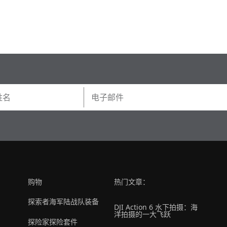
购物
热门文章：
探索者海军陆战队装备
DJI Action 6 水下拍摄：海
洋拍摄的一大飞跃
探险家探险套件