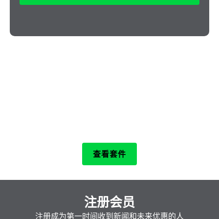
使用 Seavu 将您的钓鱼游戏提升到一
个新的水平。
探索我们的套件和配件，为您的下一次钓鱼冒
险找到完美的装备，并捕捉前所未有的水下动
作！
查看套件
注册会员
注册成为第一时间收到新闻和未来优惠的人