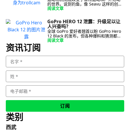
的世界。说到钓鱼，像 Seavu 这样的创新
阅读文章
技术正在将这些多功能相机打造成垂钓者
的良伴。本指南将带您了解 Seavu 如何充
分利用运动相机的强大功能，提升您的拖
GoPro HERO 12 泄露：升级足以让
钓体验。Seavu：不止于 […]
人兴奋吗？
全球 GoPro 爱好者翘首以盼 GoPro Hero
12 Black 的发布，但各种爆料和猜测都将
阅读文章
其描绘成一些细微的改进，而非突破性的
资讯订阅
创新。让我们深入探讨这些爆料的细节，
看看 HERO 12 Black 与其前代产品 HERO
11 Black 相比有何潜力。1. 相机传感器：
[…]
订阅
类别
西武