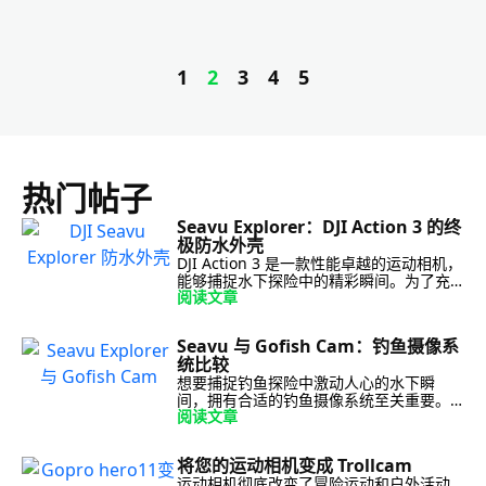
1
2
3
4
5
热门帖子
Seavu Explorer：DJI Action 3 的终
极防水外壳
DJI Action 3 是一款性能卓越的运动相机，
能够捕捉水下探险中的精彩瞬间。为了充
阅读文章
分发挥它的潜力，您需要一个可靠的防水
外壳，以确保您的 DJI Action 3 在水下环
境中的安全。在这篇博文中，我们将 […]
Seavu 与 Gofish Cam：钓鱼摄像系
统比较
想要捕捉钓鱼探险中激动人心的水下瞬
间，拥有合适的钓鱼摄像系统至关重要。
阅读文章
本文将比较市场上两款领先的产品：我们
创新的、具有实时预览功能的钓鱼摄像系
统 Seavu，以及备受欢迎的竞争对手
将您的运动相机变成 Trollcam
Gofish Cam。我们将探索 […]
运动相机彻底改变了冒险运动和户外活动