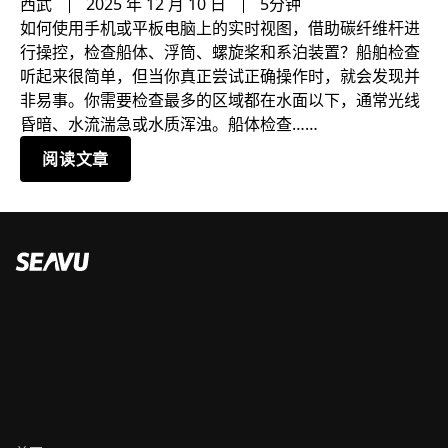
西武
2025 年 12 月 10 日
5分钟
如何使用手机或平板电脑上的实时视图，借助碳纤维杆进
行操控，检查船体、浮筒、螺旋桨和系泊装置？船舶检查
听起来很简单，但当你真正尝试正确操作时，就会发现并
非易事。你需要检查最多的区域都在水面以下，通常光线
昏暗、水流湍急或水质浑浊。船体检查……
阅读文章